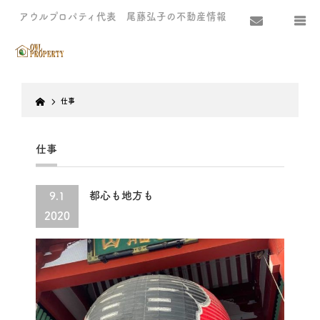
アウルプロパティ代表 尾藤弘子の不動産情報
Home
仕事
仕事
都心も地方も
9.1
2020