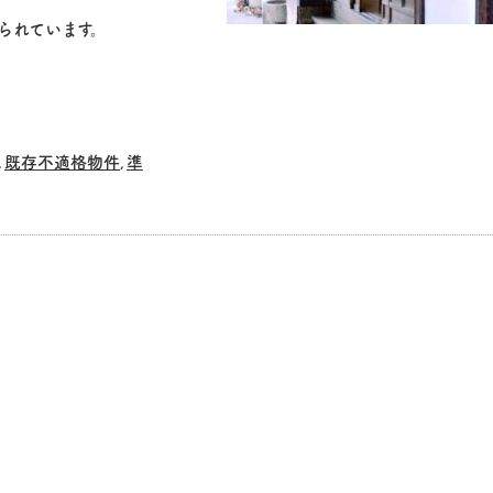
られています。
既存不適格物件
準
,
,