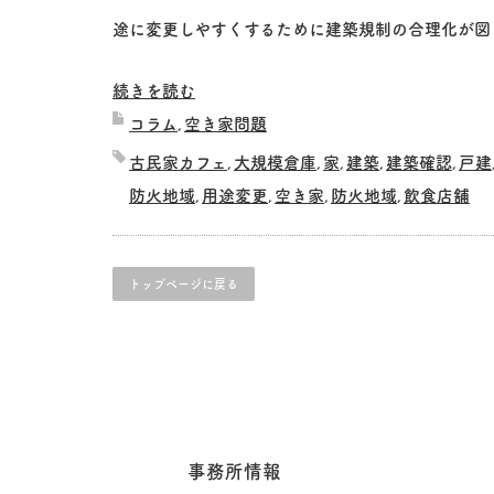
途に変更しやすくするために建築規制の合理化が図
続きを読む
コラム
空き家問題
,
古民家カフェ
大規模倉庫
家
建築
建築確認
戸建
,
,
,
,
,
防火地域
用途変更
空き家
防火地域
飲食店舗
,
,
,
,
トップページに戻る
事務所情報