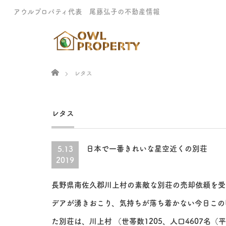
アウルプロパティ代表 尾藤弘子の不動産情報
Home
レタス
レタス
日本で一番きれいな星空近くの別荘
5.13
2019
長野県南佐久郡川上村の素敵な別荘の売却依頼を受
デアが湧きおこり、気持ちが落ち着かない今日この
た別荘は、川上村 （世帯数1205、人口4607名（