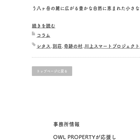
う八ヶ岳の麓に広がる豊かな自然に恵まれた小さな
続きを読む
コラム
レタス
別荘
奇跡の村
川上スマートプロジェクト
,
,
,
トップページに戻る
事務所情報
OWL PROPERTYが応援し