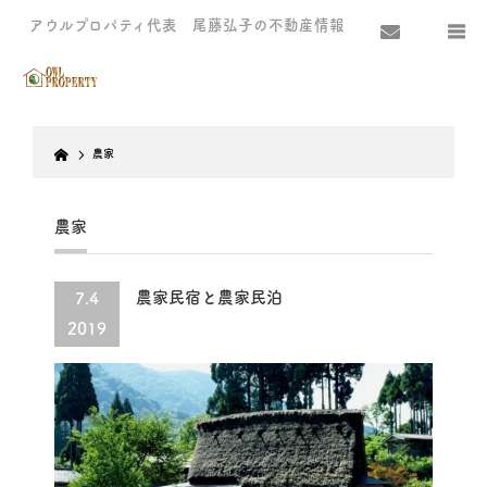
アウルプロパティ代表 尾藤弘子の不動産情報
Home
農家
農家
農家民宿と農家民泊
7.4
2019