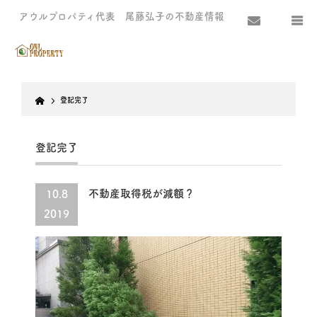
アウルプロパティ代表 尾藤弘子の不動産情報
Home
登記完了
登記完了
不動産取得税が減額？
10.8
2019