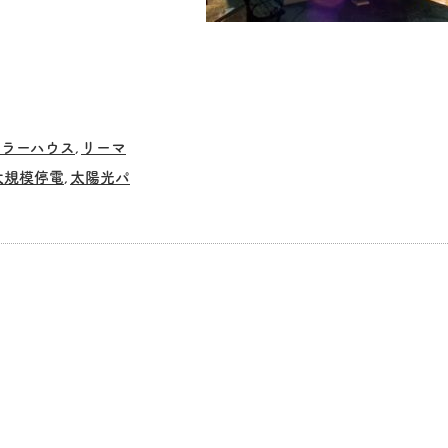
ーラーハウス
リーマ
,
大規模停電
太陽光パ
,