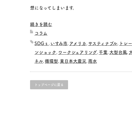
想になってしまいます。
続きを読む
コラム
SDGｓ
いすみ市
アメリカ
サスティナブル
トレ
,
,
,
,
ンショック
ワークシェアリング
千葉
大型台風
,
,
,
,
ネル
循環型
東日本大震災
雨水
,
,
,
トップページに戻る