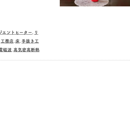
ジエントヒーター
リ
,
工務店
床
手抜き工
,
,
,
電磁波
高気密高断熱
,