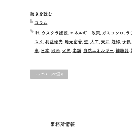
続きを読む
コラム
IH
ウスクラ建設
エネルギー政策
ガスコンロ
ラ
,
,
,
,
スク
利益優先
地元密着
壁
大工
天井
妊婦
子供
,
,
,
,
,
,
,
事
日本
欧米
火災
老舗
自然エネルギー
補聴器
,
,
,
,
,
,
,
トップページに戻る
事務所情報